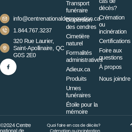
cas de
Transport
décès?
funéraire
Crémation
info@centrenationaldecremation.ca
Dispersion
ou
des cendres
1.844.767.3237
incinération
Cimetière
320 Rue Laurier,
Certifications
naturel
Saint-Apollinaire, QC
Foire aux
Formalités
G0S 2E0
questions
administratives
À propos
Adieux.ca
Produits
Nous joindre
Urnes
funéraires
Étoile pour la
mémoire
©2024 Centre
Quoi faire en cas de décès?
national de
Crémation ou incinération