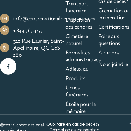
cas de décès?
Transport
funéraire
Crémation ou
incinération
info@centrenationaldecremation.ca
Dispersion
des cendres
Certifications
1.844.767.3237
Cimetière
Foire aux
320 Rue Laurier, Saint-
naturel
questions
Apollinaire, QC G0S
Formalités
À propos
2E0
administratives
Nous joindre
Adieux.ca
Produits
Urnes
funéraires
Étoile pour la
mémoire
©2024 Centre national
Quoi faire en cas de décès?
de crémation
Crémation ou incinération