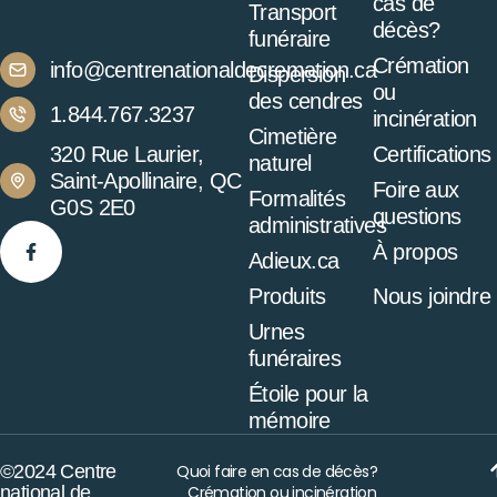
cas de
Transport
décès?
funéraire
Crémation
info@centrenationaldecremation.ca
Dispersion
ou
des cendres
1.844.767.3237
incinération
Cimetière
320 Rue Laurier,
Certifications
naturel
Saint-Apollinaire, QC
Foire aux
Formalités
G0S 2E0
questions
administratives
À propos
Adieux.ca
Produits
Nous joindre
Urnes
funéraires
Étoile pour la
mémoire
©2024 Centre
Quoi faire en cas de décès?
national de
Crémation ou incinération