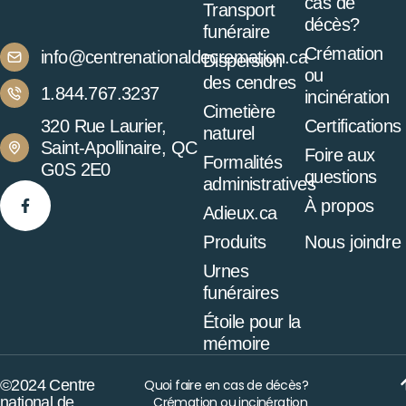
cas de
Transport
décès?
funéraire
Crémation
info@centrenationaldecremation.ca
Dispersion
ou
des cendres
1.844.767.3237
incinération
Cimetière
320 Rue Laurier,
Certifications
naturel
Saint-Apollinaire, QC
Foire aux
Formalités
G0S 2E0
questions
administratives
À propos
Adieux.ca
Produits
Nous joindre
Urnes
funéraires
Étoile pour la
mémoire
©2024 Centre
Quoi faire en cas de décès?
national de
Crémation ou incinération