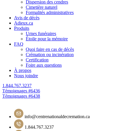
Dispersion des cendres
Cimetière naturel
Formalités administratives
Avis de décès
Adieux.ca
Produits
Urnes funéraires
Étoile pour la mémoire
FAQ
Quoi faire en cas de décès
Crémation ou incinération
Certification
Foire aux questions
À propos
Nous joindre
1.844.767.3237
Navigation
Témoignages #6436
Témoignages #6438
de
l'article
info@centrenationaldecremation.ca
1.844.767.3237