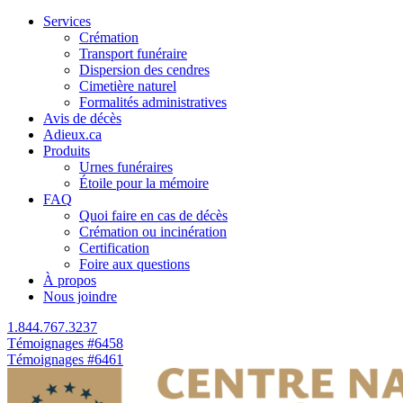
Services
Crémation
Transport funéraire
Dispersion des cendres
Cimetière naturel
Formalités administratives
Avis de décès
Adieux.ca
Produits
Urnes funéraires
Étoile pour la mémoire
FAQ
Quoi faire en cas de décès
Crémation ou incinération
Certification
Foire aux questions
À propos
Nous joindre
1.844.767.3237
Navigation
Témoignages #6458
Témoignages #6461
de
l'article