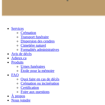
Services
Crémation
Transport funéraire
Dispersion des cendres
Cimetière naturel
Formalités administratives
Avis de décès
Adieux.ca
Produits
Urnes funéraires
Étoile pour la mémoire
FAQ
Quoi faire en cas de décès
Crémation ou incinération
Certification
Foire aux questions
À propos
Nous joindre