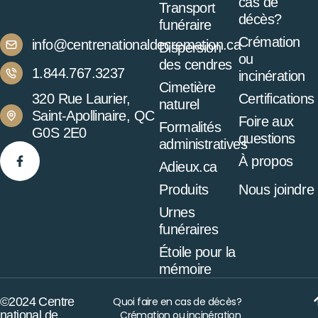
cas de
Transport
décès?
funéraire
Crémation
info@centrenationaldecremation.ca
Dispersion
ou
des cendres
1.844.767.3237
incinération
Cimetière
320 Rue Laurier,
Certifications
naturel
Saint-Apollinaire, QC
Foire aux
Formalités
G0S 2E0
questions
administratives
À propos
Adieux.ca
Produits
Nous joindre
Urnes
funéraires
Étoile pour la
mémoire
©2024 Centre
Quoi faire en cas de décès?
national de
Crémation ou incinération