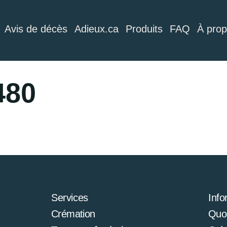
Avis de décès
Adieux.ca
Produits
FAQ
À pro
480
Services
Info
Crémation
Quoi