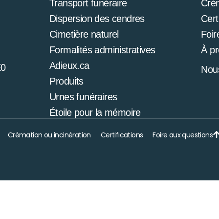
Transport funéraire
Cré
Dispersion des cendres
Cert
Cimetière naturel
Foir
Formalités administratives
À p
Adieux.ca
E0
Nous
Produits
Urnes funéraires
Étoile pour la mémoire
Crémation ou incinération
Certifications
Foire aux questions