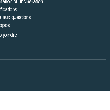
mation ou incinération
ifications
e aux questions
ropos
 joindre