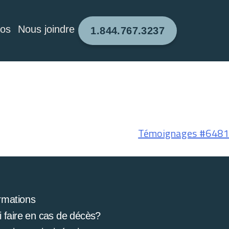
pos
Nous joindre
1.844.767.3237
Témoignages #6481
rmations
 faire en cas de décès?