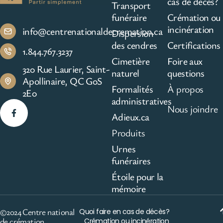
cas de décès?
Transport
funéraire
Crémation ou
incinération
info@centrenationaldecremation.ca
Dispersion
des cendres
Certifications
1.844.767.3237
Cimetière
Foire aux
320 Rue Laurier, Saint-
naturel
questions
Apollinaire, QC G0S
Formalités
À propos
2E0
administratives
Nous joindre
Adieux.ca
Produits
Urnes
funéraires
Étoile pour la
mémoire
©2024 Centre national
Quoi faire en cas de décès?
de crémation
Crémation ou incinération