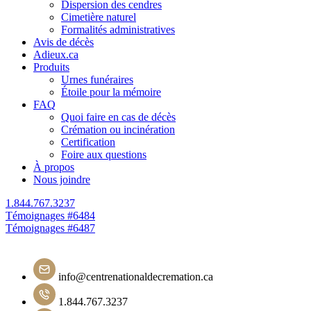
Dispersion des cendres
Cimetière naturel
Formalités administratives
Avis de décès
Adieux.ca
Produits
Urnes funéraires
Étoile pour la mémoire
FAQ
Quoi faire en cas de décès
Crémation ou incinération
Certification
Foire aux questions
À propos
Nous joindre
1.844.767.3237
Navigation
Témoignages #6484
Témoignages #6487
de
l'article
info@centrenationaldecremation.ca
1.844.767.3237