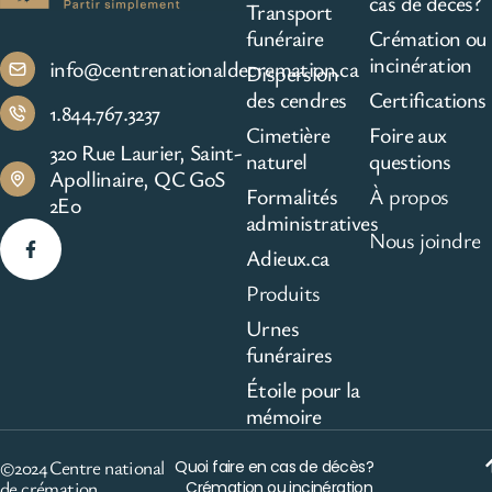
cas de décès?
Transport
funéraire
Crémation ou
incinération
info@centrenationaldecremation.ca
Dispersion
des cendres
Certifications
1.844.767.3237
Cimetière
Foire aux
320 Rue Laurier, Saint-
naturel
questions
Apollinaire, QC G0S
Formalités
À propos
2E0
administratives
Nous joindre
Adieux.ca
Produits
Urnes
funéraires
Étoile pour la
mémoire
©2024 Centre national
Quoi faire en cas de décès?
de crémation
Crémation ou incinération