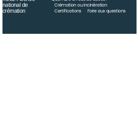
national de
Crémation ou incinération
crémation
Certifications
Foire aux questions