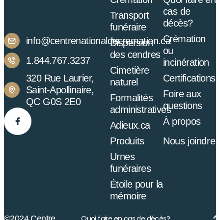
cas de
Transport
décès?
funéraire
Crémation
info@centrenationaldecremation.ca
Dispersion
ou
des cendres
1.844.767.3237
incinération
Cimetière
320 Rue Laurier,
Certifications
naturel
Saint-Apollinaire,
Foire aux
Formalités
QC G0S 2E0
questions
administratives
À propos
Adieux.ca
Produits
Nous joindre
Urnes
funéraires
Étoile pour la
mémoire
©2024 Centre
Quoi faire en cas de décès?