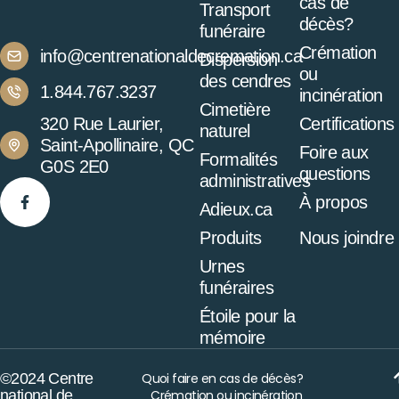
cas de
Transport
décès?
funéraire
Crémation
info@centrenationaldecremation.ca
Dispersion
ou
des cendres
1.844.767.3237
incinération
Cimetière
320 Rue Laurier,
Certifications
naturel
Saint-Apollinaire, QC
Foire aux
Formalités
G0S 2E0
questions
administratives
À propos
Adieux.ca
Produits
Nous joindre
Urnes
funéraires
Étoile pour la
mémoire
©2024 Centre
Quoi faire en cas de décès?
national de
Crémation ou incinération