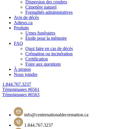
Dispersion des cendres
Cimetière naturel
Formalités administratives
Avis de décès
Adieux.ca
Produits
Urnes funéraires
Étoile pour la mémoire
FAQ
Quoi faire en cas de décès
Crémation ou incinération
Certification
Foire aux questions
À propos
Nous joindre
1.844.767.3237
Navigation
Témoignages #6561
Témoignages #6563
de
l'article
info@centrenationaldecremation.ca
1.844.767.3237