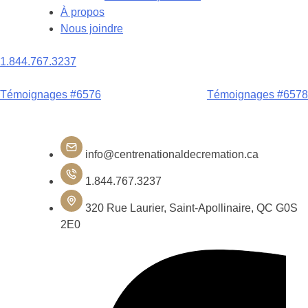
À propos
Nous joindre
1.844.767.3237
Navigation
Témoignages #6576
Témoignages #6578
de
l'article
info@centrenationaldecremation.ca
1.844.767.3237
320 Rue Laurier, Saint-Apollinaire, QC G0S
2E0