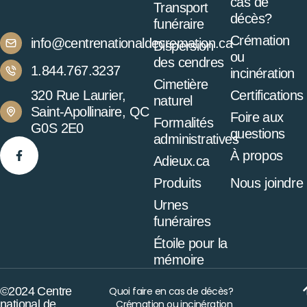
cas de
Transport
décès?
funéraire
Crémation
info@centrenationaldecremation.ca
Dispersion
ou
des cendres
1.844.767.3237
incinération
Cimetière
320 Rue Laurier,
Certifications
naturel
Saint-Apollinaire, QC
Foire aux
Formalités
G0S 2E0
questions
administratives
À propos
Adieux.ca
Produits
Nous joindre
Urnes
funéraires
Étoile pour la
mémoire
©2024 Centre
Quoi faire en cas de décès?
national de
Crémation ou incinération