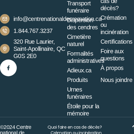
cas de
Transport
décès?
funéraire
Crémation
info@centrenationaldecremation.ca
Dispersion
ou
des cendres
1.844.767.3237
incinération
Cimetière
320 Rue Laurier,
Certifications
naturel
Saint-Apollinaire, QC
Foire aux
Formalités
G0S 2E0
questions
administratives
À propos
Adieux.ca
Produits
Nous joindre
Urnes
funéraires
Étoile pour la
mémoire
©2024 Centre
Quoi faire en cas de décès?
national de
Crémation ou incinération