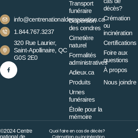
cas de
Transport
décès?
funéraire
Crémation
info@centrenationaldecremation.ca
Dispersion
ou
des cendres
1.844.767.3237
incinération
Cimetière
320 Rue Laurier,
Certifications
naturel
Saint-Apollinaire, QC
Foire aux
Formalités
G0S 2E0
questions
administratives
À propos
Adieux.ca
Produits
Nous joindre
Urnes
funéraires
Étoile pour la
mémoire
©2024 Centre
Quoi faire en cas de décès?
national de
Crémation ou incinération