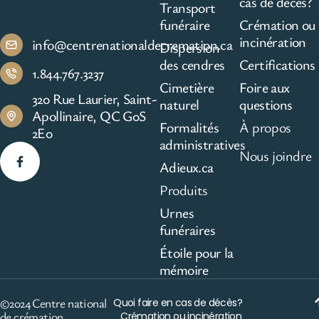
cas de décès?
Transport
funéraire
Crémation ou
incinération
info@centrenationaldecremation.ca
Dispersion
des cendres
Certifications
1.844.767.3237
Cimetière
Foire aux
320 Rue Laurier, Saint-
naturel
questions
Apollinaire, QC G0S
Formalités
À propos
2E0
administratives
Nous joindre
Adieux.ca
Produits
Urnes
funéraires
Étoile pour la
mémoire
©2024 Centre national
Quoi faire en cas de décès?
de crémation
Crémation ou incinération