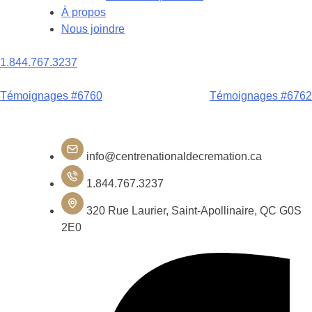
À propos
Nous joindre
1.844.767.3237
Navigation
Témoignages #6760
Témoignages #6762
de
l'article
info@centrenationaldecremation.ca
1.844.767.3237
320 Rue Laurier, Saint-Apollinaire, QC G0S
2E0