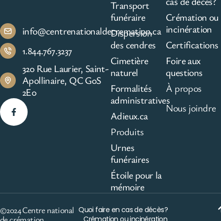
cas de décès?
Transport
funéraire
Crémation ou
incinération
info@centrenationaldecremation.ca
Dispersion
des cendres
Certifications
1.844.767.3237
Cimetière
Foire aux
320 Rue Laurier, Saint-
naturel
questions
Apollinaire, QC G0S
Formalités
À propos
2E0
administratives
Nous joindre
Adieux.ca
Produits
Urnes
funéraires
Étoile pour la
mémoire
©2024 Centre national
Quoi faire en cas de décès?
de crémation
Crémation ou incinération