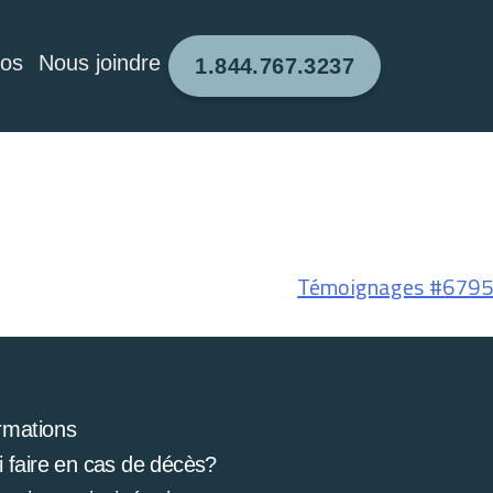
pos
Nous joindre
1.844.767.3237
Témoignages #6795
rmations
 faire en cas de décès?