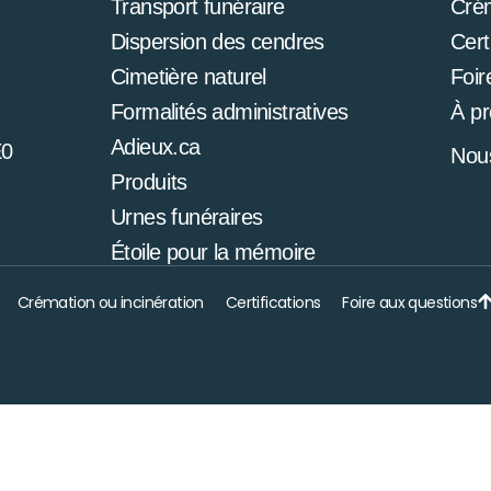
Transport funéraire
Cré
Dispersion des cendres
Cert
Cimetière naturel
Foir
Formalités administratives
À p
Adieux.ca
E0
Nous
Produits
Urnes funéraires
Étoile pour la mémoire
Crémation ou incinération
Certifications
Foire aux questions