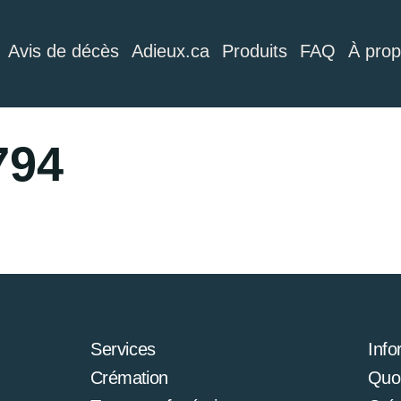
Avis de décès
Adieux.ca
Produits
FAQ
À pro
794
Services
Info
Crémation
Quoi