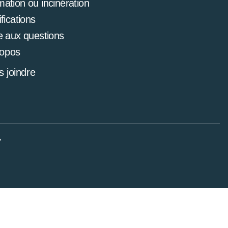
mation ou incinération
ifications
e aux questions
ropos
 joindre