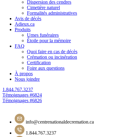
Dispersion des cendres
Cimetière naturel
Formalités administratives
Avis de décès
Adieux.ca
Produits
Urnes funéraires
Étoile pour la mémoire
FAQ
Quoi faire en cas de décès
Crémation ou incinération
Certification
Foire aux questions
À propos
Nous joindre
1.844.767.3237
Navigation
Témoignages #6824
Témoignages #6826
de
l'article
info@centrenationaldecremation.ca
1.844.767.3237