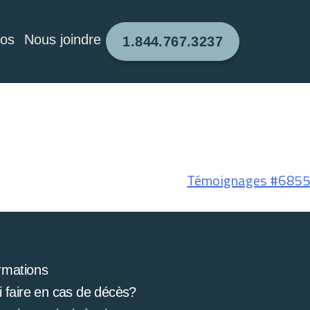
pos
Nous joindre
1.844.767.3237
Témoignages #6855
rmations
 faire en cas de décès?