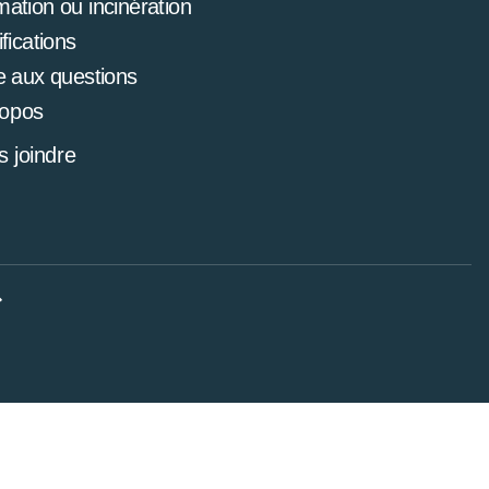
mation ou incinération
ifications
e aux questions
ropos
 joindre