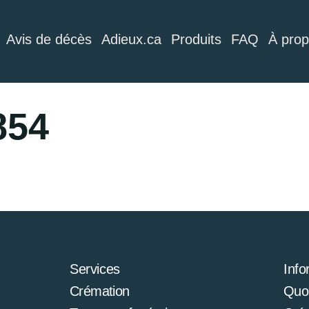
Avis de décès
Adieux.ca
Produits
FAQ
À pro
854
Services
Info
Crémation
Quoi