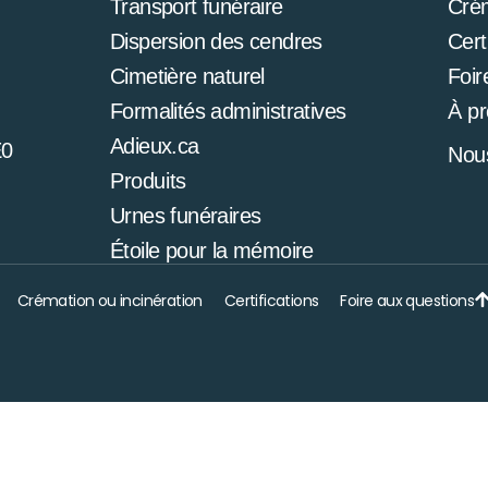
Transport funéraire
Cré
Dispersion des cendres
Cert
Cimetière naturel
Foir
Formalités administratives
À p
Adieux.ca
E0
Nous
Produits
Urnes funéraires
Étoile pour la mémoire
Crémation ou incinération
Certifications
Foire aux questions