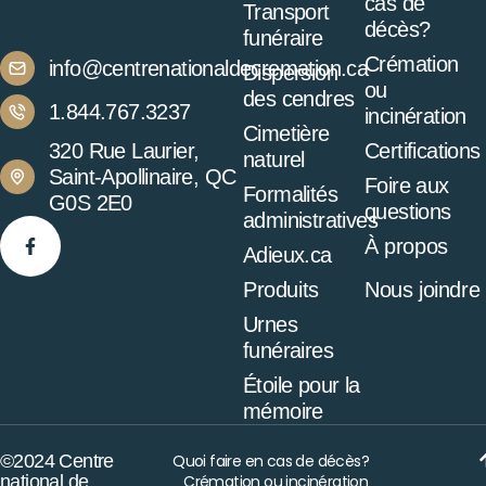
cas de
Transport
décès?
funéraire
Crémation
info@centrenationaldecremation.ca
Dispersion
ou
des cendres
1.844.767.3237
incinération
Cimetière
320 Rue Laurier,
Certifications
naturel
Saint-Apollinaire, QC
Foire aux
Formalités
G0S 2E0
questions
administratives
À propos
Adieux.ca
Produits
Nous joindre
Urnes
funéraires
Étoile pour la
mémoire
©2024 Centre
Quoi faire en cas de décès?
national de
Crémation ou incinération