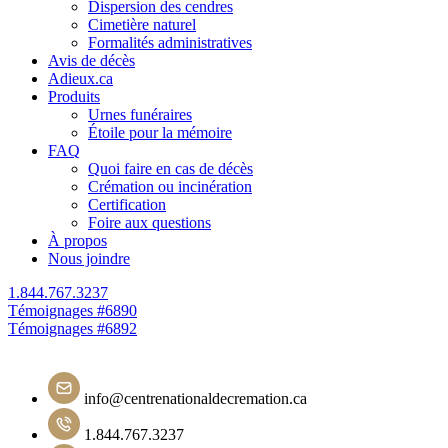
Dispersion des cendres
Cimetière naturel
Formalités administratives
Avis de décès
Adieux.ca
Produits
Urnes funéraires
Étoile pour la mémoire
FAQ
Quoi faire en cas de décès
Crémation ou incinération
Certification
Foire aux questions
À propos
Nous joindre
1.844.767.3237
Navigation
Témoignages #6890
Témoignages #6892
de
l'article
info@centrenationaldecremation.ca
1.844.767.3237