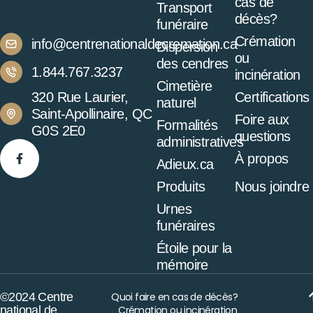
cas de
Transport
décès?
funéraire
Crémation
info@centrenationaldecremation.ca
Dispersion
ou
des cendres
1.844.767.3237
incinération
Cimetière
320 Rue Laurier,
Certifications
naturel
Saint-Apollinaire, QC
Foire aux
Formalités
G0S 2E0
questions
administratives
À propos
Adieux.ca
Produits
Nous joindre
Urnes
funéraires
Étoile pour la
mémoire
©2024 Centre
Quoi faire en cas de décès?
national de
Crémation ou incinération