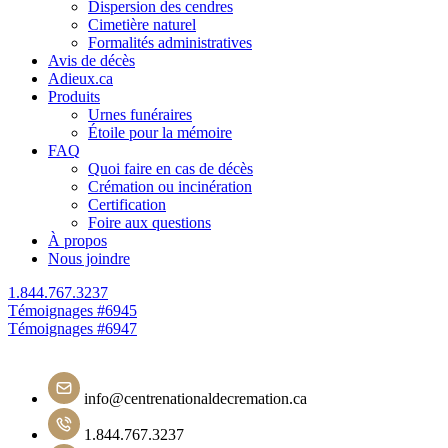
Dispersion des cendres
Cimetière naturel
Formalités administratives
Avis de décès
Adieux.ca
Produits
Urnes funéraires
Étoile pour la mémoire
FAQ
Quoi faire en cas de décès
Crémation ou incinération
Certification
Foire aux questions
À propos
Nous joindre
1.844.767.3237
Navigation
Témoignages #6945
Témoignages #6947
de
l'article
info@centrenationaldecremation.ca
1.844.767.3237