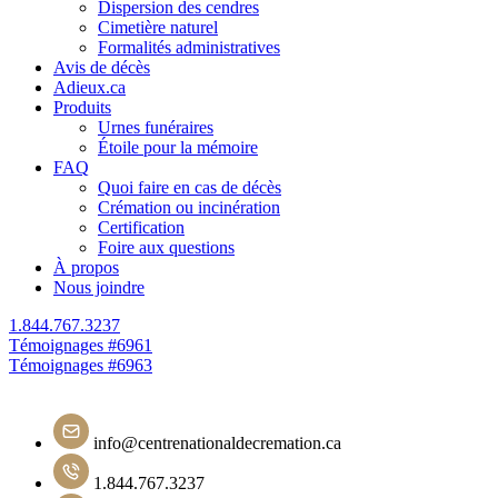
Dispersion des cendres
Cimetière naturel
Formalités administratives
Avis de décès
Adieux.ca
Produits
Urnes funéraires
Étoile pour la mémoire
FAQ
Quoi faire en cas de décès
Crémation ou incinération
Certification
Foire aux questions
À propos
Nous joindre
1.844.767.3237
Navigation
Témoignages #6961
Témoignages #6963
de
l'article
info@centrenationaldecremation.ca
1.844.767.3237