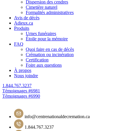
Dispersion des cendres
Cimetière naturel
Formalités administratives
Avis de décès
Adieux.ca
Produits
Urnes funéraires
Étoile pour la mémoire
FAQ
Quoi faire en cas de décès
Crémation ou incinération
Certification
Foire aux questions
À propos
Nous joindre
1.844.767.3237
Navigation
Témoignages #6981
Témoignages #6990
de
l'article
info@centrenationaldecremation.ca
1.844.767.3237