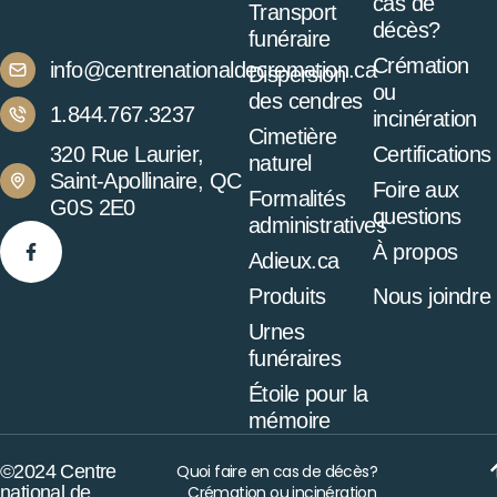
cas de
Transport
décès?
funéraire
Crémation
info@centrenationaldecremation.ca
Dispersion
ou
des cendres
1.844.767.3237
incinération
Cimetière
320 Rue Laurier,
Certifications
naturel
Saint-Apollinaire, QC
Foire aux
Formalités
G0S 2E0
questions
administratives
À propos
Adieux.ca
Produits
Nous joindre
Urnes
funéraires
Étoile pour la
mémoire
©2024 Centre
Quoi faire en cas de décès?
national de
Crémation ou incinération