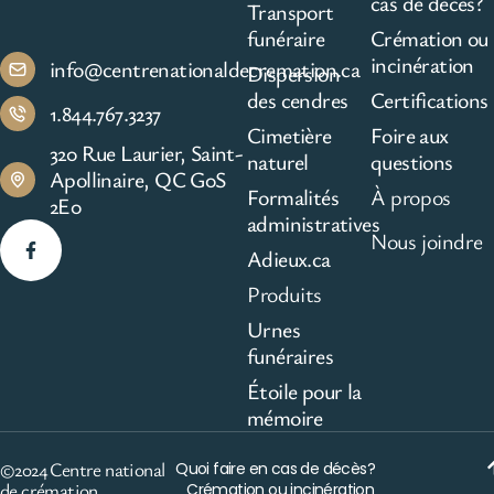
cas de décès?
Transport
funéraire
Crémation ou
incinération
info@centrenationaldecremation.ca
Dispersion
des cendres
Certifications
1.844.767.3237
Cimetière
Foire aux
320 Rue Laurier, Saint-
naturel
questions
Apollinaire, QC G0S
Formalités
À propos
2E0
administratives
Nous joindre
Adieux.ca
Produits
Urnes
funéraires
Étoile pour la
mémoire
©2024 Centre national
Quoi faire en cas de décès?
de crémation
Crémation ou incinération