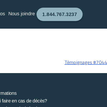
pos
Nous joindre
1.844.767.3237
Témoignages #7044
rmations
 faire en cas de décès?