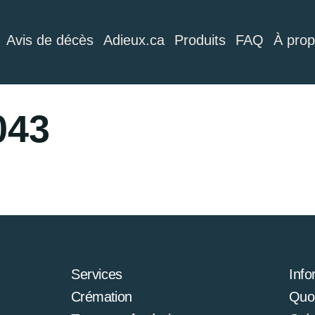
Avis de décès
Adieux.ca
Produits
FAQ
À pro
043
Services
Info
Crémation
Quoi