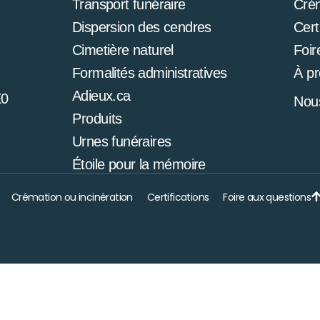
Transport funéraire
Cré
Dispersion des cendres
Cert
Cimetière naturel
Foir
Formalités administratives
À p
Adieux.ca
E0
Nous
Produits
Urnes funéraires
Étoile pour la mémoire
Crémation ou incinération
Certifications
Foire aux questions