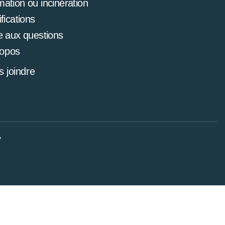
mation ou incinération
ifications
e aux questions
ropos
 joindre