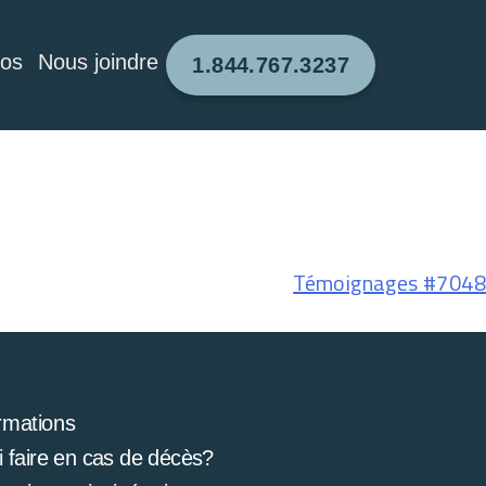
pos
Nous joindre
1.844.767.3237
Témoignages #7048
rmations
 faire en cas de décès?