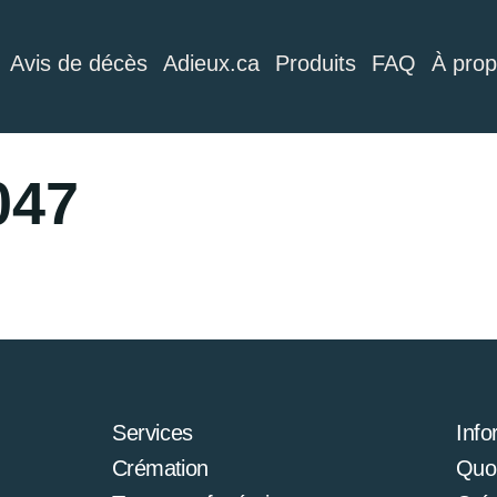
Avis de décès
Adieux.ca
Produits
FAQ
À pro
047
Services
Info
Crémation
Quoi