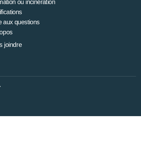
mation ou incinération
ifications
e aux questions
ropos
 joindre