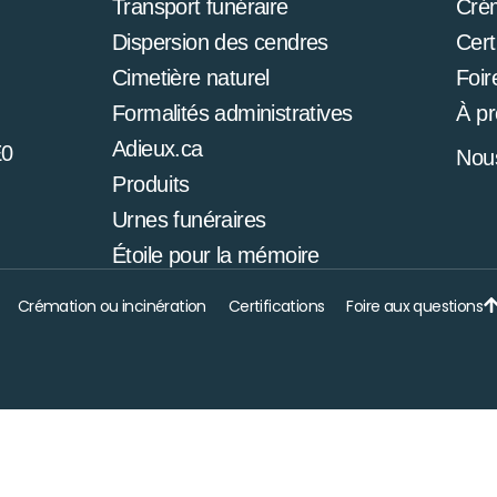
Transport funéraire
Cré
Dispersion des cendres
Cert
Cimetière naturel
Foir
Formalités administratives
À p
Adieux.ca
E0
Nous
Produits
Urnes funéraires
Étoile pour la mémoire
Crémation ou incinération
Certifications
Foire aux questions