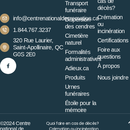
cas de
Transport
décès?
funéraire
Crémation
info@centrenationaldecremation.ca
Dispersion
ou
des cendres
1.844.767.3237
incinération
Cimetière
320 Rue Laurier,
Certifications
naturel
Saint-Apollinaire, QC
Foire aux
Formalités
G0S 2E0
questions
administratives
À propos
Adieux.ca
Produits
Nous joindre
Urnes
funéraires
Étoile pour la
mémoire
©2024 Centre
Quoi faire en cas de décès?
national de
Crémation ou incinération