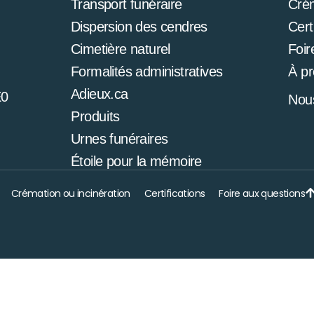
Transport funéraire
Cré
Dispersion des cendres
Cert
Cimetière naturel
Foir
Formalités administratives
À p
Adieux.ca
E0
Nous
Produits
Urnes funéraires
Étoile pour la mémoire
Crémation ou incinération
Certifications
Foire aux questions