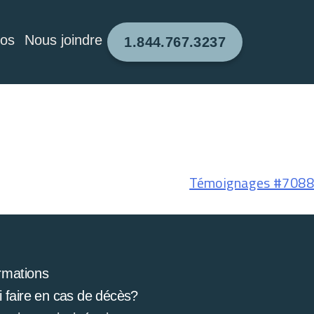
pos
Nous joindre
1.844.767.3237
Témoignages #7088
rmations
 faire en cas de décès?