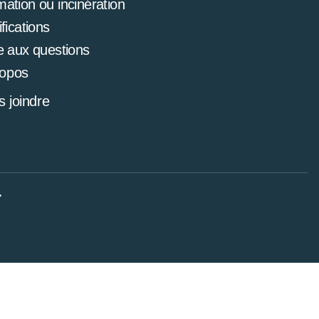
mation ou incinération
ifications
e aux questions
ropos
 joindre