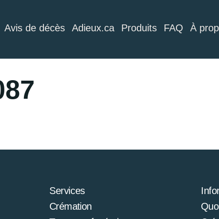
Avis de décès
Adieux.ca
Produits
FAQ
À pro
087
Services
Info
Crémation
Quoi