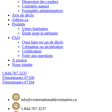
Dispersion des cendres
Cimetière naturel
Formalités administratives
Avis de décès
Adieux.ca
Produits
Urnes funéraires
Étoile pour la mémoire
FAQ
Quoi faire en cas de décès
Crémation ou incinération
Certification
Foire aux questions
À propos
Nous joindre
1.844.767.3237
Navigation
Témoignages #7100
Témoignages #7104
de
l'article
info@centrenationaldecremation.ca
1.844.767.3237