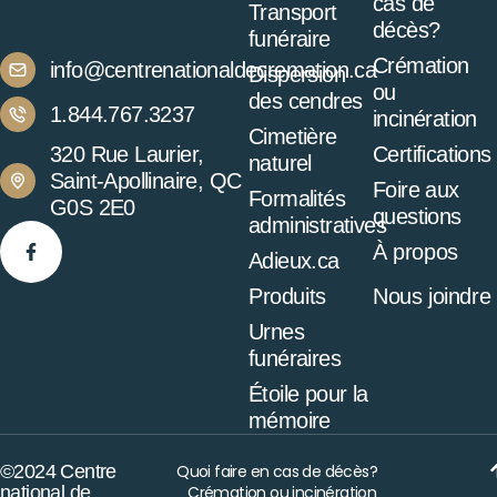
cas de
Transport
décès?
funéraire
Crémation
info@centrenationaldecremation.ca
Dispersion
ou
des cendres
1.844.767.3237
incinération
Cimetière
320 Rue Laurier,
Certifications
naturel
Saint-Apollinaire, QC
Foire aux
Formalités
G0S 2E0
questions
administratives
À propos
Adieux.ca
Produits
Nous joindre
Urnes
funéraires
Étoile pour la
mémoire
©2024 Centre
Quoi faire en cas de décès?
national de
Crémation ou incinération