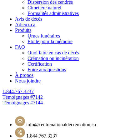
Dispersion des cendres
Cimetière naturel
Formalités administratives
Avis de décès
Adieux.ca
Produits
Urnes funéraires
Étoile pour la mémoire
FAQ
Quoi faire en cas de décès
Crémation ou incinération
Certification
Foire aux questions
À propos
Nous joindre
1.844.767.3237
Navigation
Témoignages #7142
Témoignages #7144
de
l'article
info@centrenationaldecremation.ca
1.844.767.3237