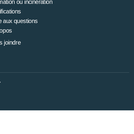
mation ou incinération
ifications
e aux questions
ropos
 joindre