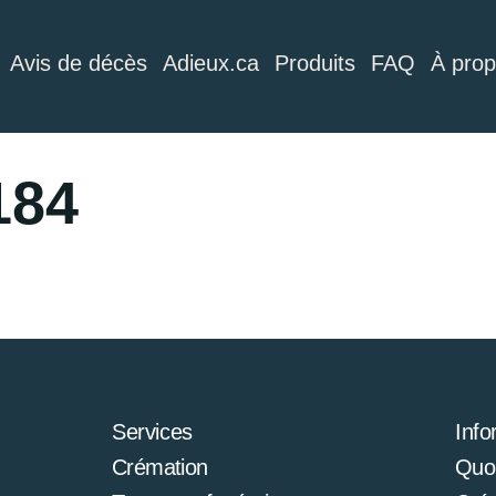
Avis de décès
Adieux.ca
Produits
FAQ
À pro
184
Services
Info
Crémation
Quoi