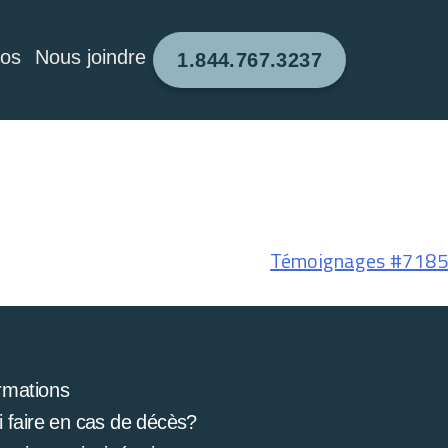
pos
Nous joindre
1.844.767.3237
Témoignages #7185
rmations
 faire en cas de décès?