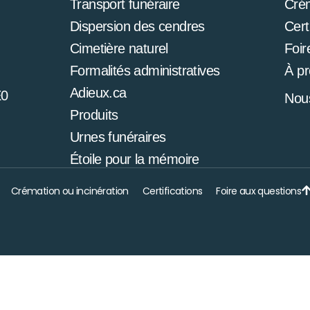
Transport funéraire
Cré
Dispersion des cendres
Cert
Cimetière naturel
Foir
Formalités administratives
À p
Adieux.ca
E0
Nous
Produits
Urnes funéraires
Étoile pour la mémoire
Crémation ou incinération
Certifications
Foire aux questions