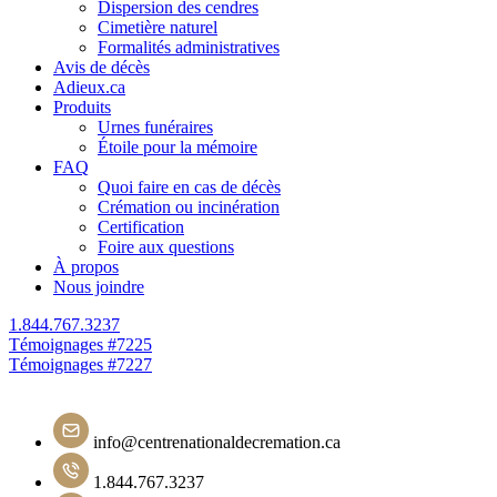
Dispersion des cendres
Cimetière naturel
Formalités administratives
Avis de décès
Adieux.ca
Produits
Urnes funéraires
Étoile pour la mémoire
FAQ
Quoi faire en cas de décès
Crémation ou incinération
Certification
Foire aux questions
À propos
Nous joindre
1.844.767.3237
Navigation
Témoignages #7225
Témoignages #7227
de
l'article
info@centrenationaldecremation.ca
1.844.767.3237