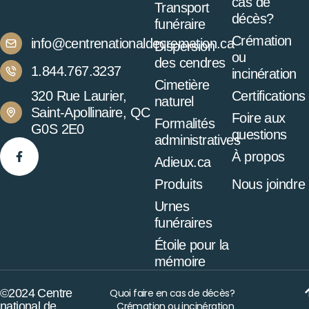
cas de
Transport
décès?
funéraire
Crémation
info@centrenationaldecremation.ca
Dispersion
ou
des cendres
1.844.767.3237
incinération
Cimetière
320 Rue Laurier,
Certifications
naturel
Saint-Apollinaire, QC
Foire aux
Formalités
G0S 2E0
questions
administratives
À propos
Adieux.ca
Produits
Nous joindre
Urnes
funéraires
Étoile pour la
mémoire
©2024 Centre
Quoi faire en cas de décès?
national de
Crémation ou incinération