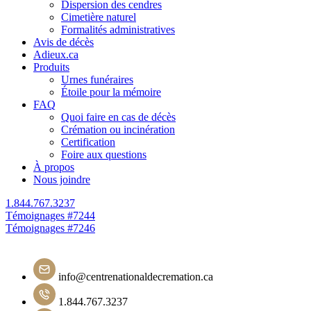
Dispersion des cendres
Cimetière naturel
Formalités administratives
Avis de décès
Adieux.ca
Produits
Urnes funéraires
Étoile pour la mémoire
FAQ
Quoi faire en cas de décès
Crémation ou incinération
Certification
Foire aux questions
À propos
Nous joindre
1.844.767.3237
Navigation
Témoignages #7244
Témoignages #7246
de
l'article
info@centrenationaldecremation.ca
1.844.767.3237