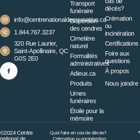
cas de
Transport
décès?
funéraire
Crémation
info@centrenationaldecremation.ca
Dispersion
ou
des cendres
1.844.767.3237
incinération
Cimetière
320 Rue Laurier,
Certifications
naturel
Saint-Apollinaire, QC
Foire aux
Formalités
G0S 2E0
questions
administratives
À propos
Adieux.ca
Produits
Nous joindre
Urnes
funéraires
Étoile pour la
mémoire
©2024 Centre
Quoi faire en cas de décès?
national de
Crémation ou incinération