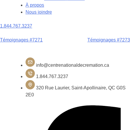
À propos
Nous joindre
1.844.767.3237
Navigation
Témoignages #7271
Témoignages #7273
de
l'article
info@centrenationaldecremation.ca
1.844.767.3237
320 Rue Laurier, Saint-Apollinaire, QC G0S
2E0