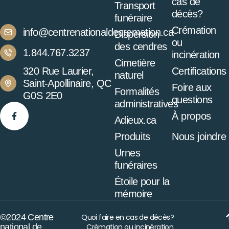
cas de
Transport
décès?
funéraire
Crémation
info@centrenationaldecremation.ca
Dispersion
ou
des cendres
1.844.767.3237
incinération
Cimetière
320 Rue Laurier,
Certifications
naturel
Saint-Apollinaire, QC
Foire aux
Formalités
G0S 2E0
questions
administratives
À propos
Adieux.ca
Produits
Nous joindre
Urnes
funéraires
Étoile pour la
mémoire
©2024 Centre
Quoi faire en cas de décès?
national de
Crémation ou incinération