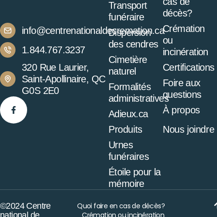
cas de
Transport
décès?
funéraire
Crémation
info@centrenationaldecremation.ca
Dispersion
ou
des cendres
1.844.767.3237
incinération
Cimetière
320 Rue Laurier,
Certifications
naturel
Saint-Apollinaire, QC
Foire aux
Formalités
G0S 2E0
questions
administratives
À propos
Adieux.ca
Produits
Nous joindre
Urnes
funéraires
Étoile pour la
mémoire
©2024 Centre
Quoi faire en cas de décès?
national de
Crémation ou incinération