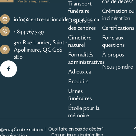
cas de décès?
Transport
funéraire
Crémation ou
incinération
info@centrenationaldecremation.ca
Dispersion
des cendres
Certifications
1.844.767.3237
Cimetière
Foire aux
320 Rue Laurier, Saint-
naturel
questions
Apollinaire, QC G0S
Formalités
À propos
2E0
administratives
Nous joindre
Adieux.ca
Produits
Urnes
funéraires
Étoile pour la
mémoire
©2024 Centre national
Quoi faire en cas de décès?
de crémation
Crémation ou incinération