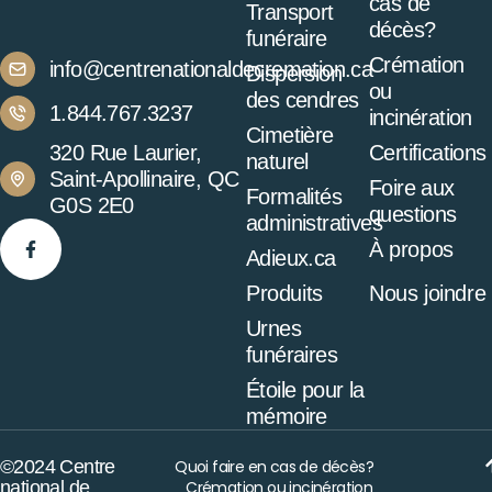
cas de
Transport
décès?
funéraire
Crémation
info@centrenationaldecremation.ca
Dispersion
ou
des cendres
1.844.767.3237
incinération
Cimetière
320 Rue Laurier,
Certifications
naturel
Saint-Apollinaire, QC
Foire aux
Formalités
G0S 2E0
questions
administratives
À propos
Adieux.ca
Produits
Nous joindre
Urnes
funéraires
Étoile pour la
mémoire
©2024 Centre
Quoi faire en cas de décès?
national de
Crémation ou incinération