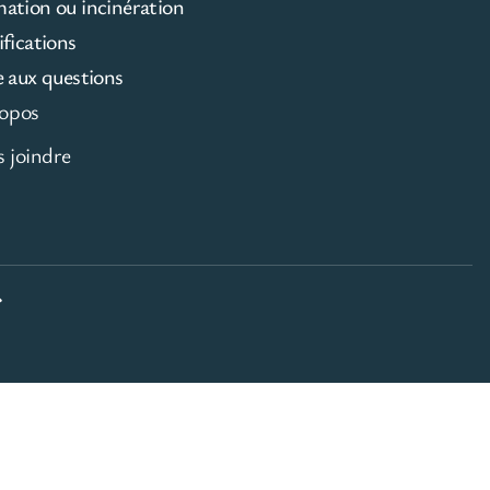
mation ou incinération
ifications
e aux questions
opos
 joindre